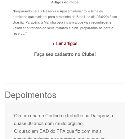
Artigos do clube
“Preparando para a Reserva e Aposentadoria” foi o tema do
seminário que ministrei para a Marinha do Brasil, no dia 25/6/2015 em
Brasilia. Parabéns à Marinha pela iniciativa que visa reconhecer e
valorizar o trabalho de seus militares e civis, preparando-os para a
reserva.”
+ Ler artigos
Faça seu cadastro no Clube!
Depoimentos
Olá me chamo Carlinda e trabalho na Dataprev a
quase 36 anos com muito orgulho.
O curso em EAD do PPA que fiz com mais
sessenta colegas da empresa, me trouxe um