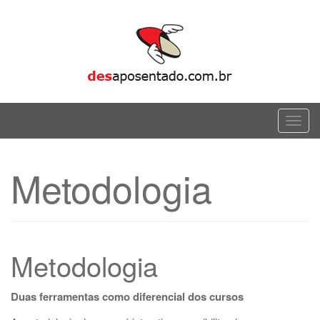
Skip
to
content
T
o
g
Metodologia
g
l
e
n
a
Metodologia
v
i
Duas ferramentas como diferencial dos cursos
g