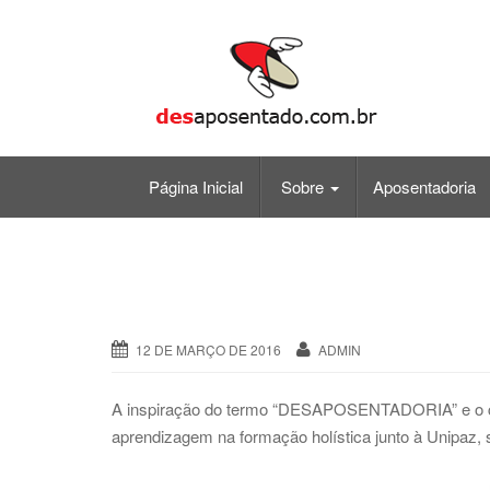
Skip
to
content
Página Inicial
Sobre
Aposentadoria
12 DE MARÇO DE 2016
ADMIN
A inspiração do termo “DESAPOSENTADORIA” e o cur
aprendizagem na formação holística junto à Unipaz,