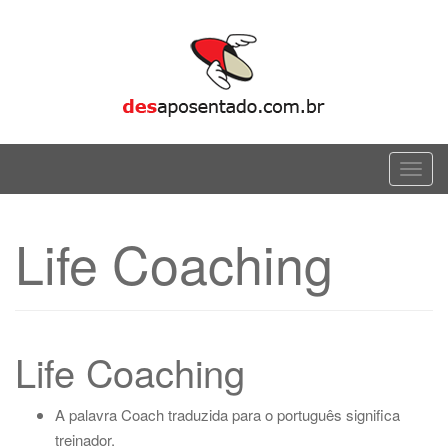
Skip
to
content
T
o
g
Life Coaching
g
l
e
n
a
Life Coaching
v
i
A palavra Coach traduzida para o português significa
g
treinador.